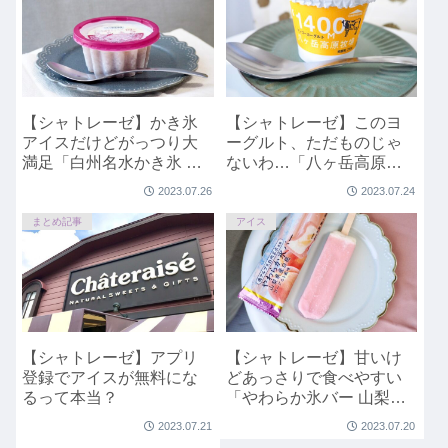
【シャトレーゼ】かき氷
【シャトレーゼ】このヨ
アイスだけどがっつり大
ーグルト、ただものじゃ
満足「白州名水かき氷 北
ないわ…「八ヶ岳高原牧
海道産小豆の甘納豆入り
場マンゴーヨーグルト」
2023.07.26
2023.07.24
練乳金時」
まとめ記事
アイス
【シャトレーゼ】アプリ
【シャトレーゼ】甘いけ
登録でアイスが無料にな
どあっさりで食べやすい
るって本当？
「やわらか氷バー 山梨県
産白桃」
2023.07.21
2023.07.20