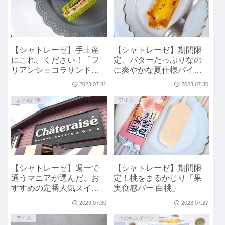
【シャトレーゼ】手土産
【シャトレーゼ】期間限
にこれ、ください！「フ
定、バターたっぷりなの
リアンショコラサンドパ
に爽やかな夏仕様パイ
イ 八女抹茶」
「レモンチーズパイ」
2023.07.31
2023.07.30
まとめ記事
アイス
【シャトレーゼ】週一で
【シャトレーゼ】期間限
通うマニアが選んだ、お
定！桃をまるかじり「果
すすめの定番人気スイー
実食感バー 白桃」
ツはコレ！
2023.07.30
2023.07.27
アイス
その他スイーツ