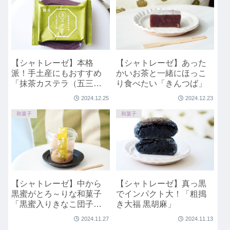
【シャトレーゼ】本格
【シャトレーゼ】あった
派！手土産にもおすすめ
かいお茶と一緒にほっこ
「抹茶カステラ（五三焼
り食べたい「きんつば」
製法）」
2024.12.25
2024.12.23
和菓子
和菓子
【シャトレーゼ】中から
【シャトレーゼ】真っ黒
黒蜜がとろ～りな和菓子
でインパクト大！「粗搗
「黒蜜入りきなこ団子カ
き大福 黒胡麻」
ップ入」
2024.11.27
2024.11.13