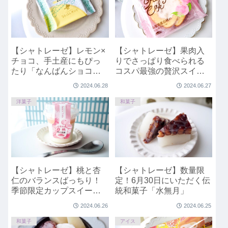
【シャトレーゼ】レモン×
【シャトレーゼ】果肉入
チョコ、手土産にもぴっ
りでさっぱり食べられる
たり「なんばんショコラ
コスパ最強の贅沢スイー
サンド 唐津産レモン」
ツ「山梨県産白桃のふん
2024.06.28
2024.06.27
わりロール」
洋菓子
和菓子
【シャトレーゼ】桃と杏
【シャトレーゼ】数量限
仁のバランスばっちり！
定！6月30日にいただく伝
季節限定カップスイーツ
統和菓子「水無月」
「山梨県産白桃杏仁豆
2024.06.26
2024.06.25
腐」
和菓子
アイス