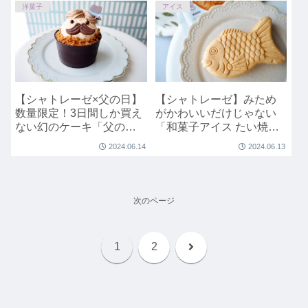
洋菓子
アイス
【シャトレーゼ×父の日】
【シャトレーゼ】みため
数量限定！3日間しか買え
がかわいいだけじゃない
ない幻のケーキ「父の日
「和菓子アイス たい焼き
パパケーキ」
最中バニラ しっぽまであ
2024.06.14
2024.06.13
ん」
次のページ
次
1
2
へ