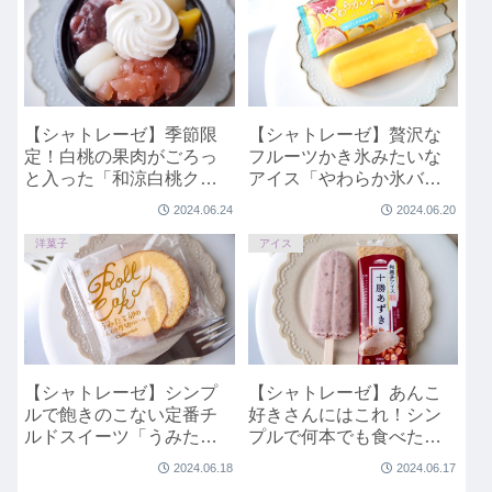
【シャトレーゼ】季節限
【シャトレーゼ】贅沢な
定！白桃の果肉がごろっ
フルーツかき氷みたいな
と入った「和涼白桃クリ
アイス「やわらか氷バ
ームあんみつ」
ー 6種のミックスフルー
2024.06.24
2024.06.20
ツ」
洋菓子
アイス
【シャトレーゼ】シンプ
【シャトレーゼ】あんこ
ルで飽きのこない定番チ
好きさんにはこれ！シン
ルドスイーツ「うみたて
プルで何本でも食べたい
卵のふんわり厚切りロー
「和菓子アイス 十勝あず
2024.06.18
2024.06.17
ル」
き」