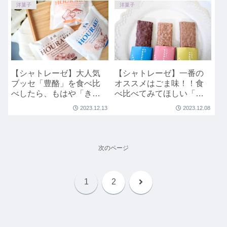
洋菓子
洋菓子
【シャトレーゼ】大人気
【シャトレーゼ】一番の
ブッセ「豊酪」を食べ比
オススメはごま味！！食
べしたら、もはや「きき
べ比べてみてほしい「パ
チーズ」状態に。
イショコラ」
2023.12.13
2023.12.08
次のページ
次
1
2
へ