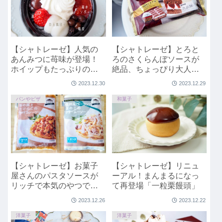
【シャトレーゼ】人気の
【シャトレーゼ】とろと
あんみつに苺味が登場！
ろのさくらんぼソースが
ホイップもたっぷりのっ
絶品、ちょっぴり大人な
た「苺のクリームあんみ
贅沢アイス「DESSERTモ
2023.12.30
2023.12.29
つ」
ナカ フォレノワ さくらん
ぼとチョコのケーキ」
パンやピザ
和菓子
【シャトレーゼ】お菓子
【シャトレーゼ】リニュ
屋さんのパスタソースが
ーアル！まんまるになっ
リッチで本気のやつでし
て再登場「一粒栗饅頭」
た。
2023.12.26
2023.12.22
洋菓子
洋菓子