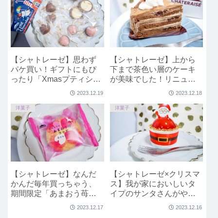
【シャトレーゼ】思わず
【シャトレーゼ】上から
パケ買い！ギフトにもぴ
下まで茶色い層のケーキ
ったり「Xmasプティショ
が美味でした！リニュー
コラアソート」
アルされた「クレープ・
2023.12.19
2023.12.18
オ・ショコラ」
洋菓子
洋菓子
【シャトレーゼ】なんだ
【シャトレーゼ×クリスマ
かんだ毎年買っちゃう、
ス】我が家においしいタ
期間限定「あまおう苺ブ
イプのサンタさんがやっ
ッセ」
てきた♪「Xmasゆかいな
2023.12.17
2023.12.16
サンタさん」