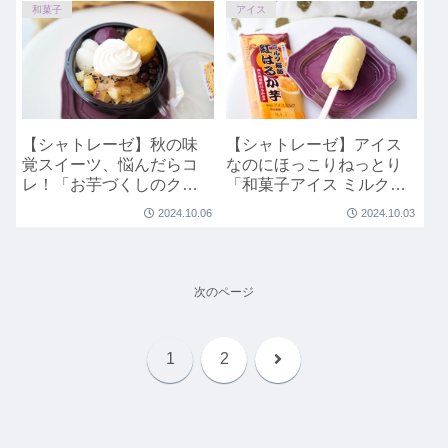
和菓子
アイス
【シャトレーゼ】秋の味
【シャトレーゼ】アイス
覚スイーツ、悩んだらコ
なのにほっこりねっとり
レ！「お芋づくしのクリ
「和菓子アイス ミルク饅
ームあんみつ」
頭 紅はるか芋」
2024.10.06
2024.10.03
次のページ
次
1
2
へ