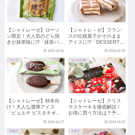
【シャトレーゼ】ローソ
【シャトレ－ゼ】フラン
ン限定！大人気のどら焼
スの伝統菓子がそのまま
きが抹茶味に!?「抹茶バタ
アイスに!?「DESSERTモ
ーとら焼き」
ナカ 北海道産発酵バター
2024.10.31
2024.10.30
とアーモンドのフロラン
タン」
アイス
まとめ記事
【シャトレーゼ】秋冬向
【シャトレーゼ】クリス
け！大人な濃厚アイス
マスケーキを徹底解説！
「ピュルテ ピスタチオ＆
お得に買う方法は？予約
スイートチョコ」
方法は？いつから受け取
2024.10.27
2024.10.23
れる？なぜ人気？
和菓子
洋菓子