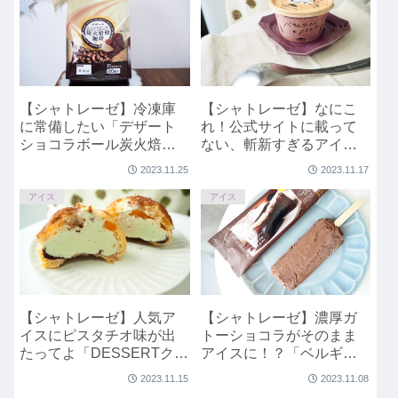
【シャトレーゼ】冷凍庫
【シャトレーゼ】なにこ
に常備したい「デザート
れ！公式サイトに載って
ショコラボール炭火焙煎
ない、斬新すぎるアイス
珈琲」
「バウムクーヘン&バニ
2023.11.25
2023.11.17
ラ」
アイス
アイス
【シャトレーゼ】人気ア
【シャトレーゼ】濃厚ガ
イスにピスタチオ味が出
トーショコラがそのまま
たってよ「DESSERTクッ
アイスに！？「ベルギー
キーシューアイス ピスタ
ショコラのガトーショコ
2023.11.15
2023.11.08
チオ」
ラバー」