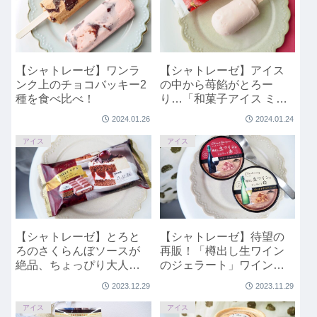
【シャトレーゼ】ワンラ
【シャトレーゼ】アイス
ンク上のチョコバッキー2
の中から苺餡がとろー
種を食べ比べ！
り…「和菓子アイス ミル
ク饅頭 あまおう苺」
2024.01.26
2024.01.24
アイス
アイス
【シャトレーゼ】とろと
【シャトレーゼ】待望の
ろのさくらんぼソースが
再販！「樽出し生ワイン
絶品、ちょっぴり大人な
のジェラート」ワインが
贅沢アイス「DESSERTモ
苦手でも食べられる？実
2023.12.29
2023.11.29
ナカ フォレノワ さくらん
食レポ
ぼとチョコのケーキ」
アイス
アイス