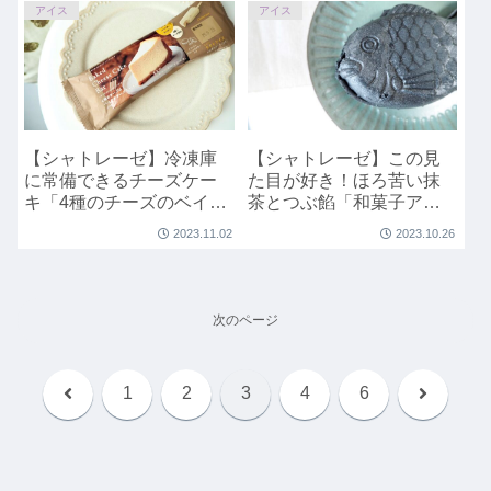
アイス
アイス
【シャトレーゼ】冷凍庫
【シャトレーゼ】この見
に常備できるチーズケー
た目が好き！ほろ苦い抹
キ「4種のチーズのベイク
茶とつぶ餡「和菓子アイ
ドチーズケーキバー」
ス たい焼き最中 宇治抹茶
2023.11.02
2023.10.26
しっぽまであん 黒蜜風味
粒餡入」
次のページ
前
次
1
2
3
4
6
へ
へ