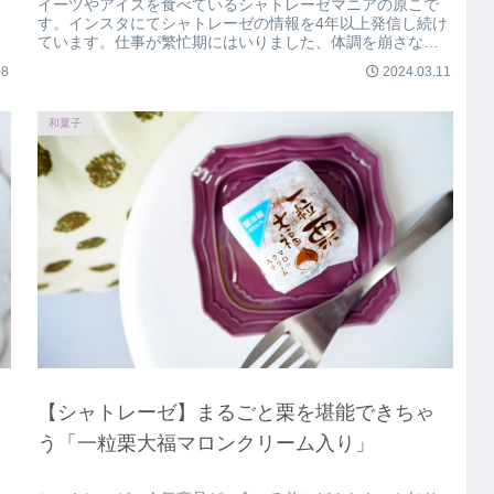
イーツやアイスを食べているシャトレーゼマニアの原こで
す。インスタにてシャトレーゼの情報を4年以上発信し続け
ています。仕事が繁忙期にはいりました、体調を崩さない
ように頑張ります！ほぼ毎日スイ...
08
2024.03.11
和菓子
【シャトレーゼ】まるごと栗を堪能できちゃ
う「一粒栗大福マロンクリーム入り」