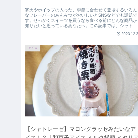
寒天やホイップの入った、季節に合わせて登場するいろん
なフレーバーのあんみつがおいしいとSNSなどでも話題で
す。せっかくスイーツを買うなら食べる前にどんな商品か
知りたいと思っているあなたへ。この記事では、シャトレ
ーゼ「苺のクリームあんみつ」を正直にレビューしていま
2023.12.
す。
アイス
【シャトレーゼ】マロングラッセみたいなア
イス！？「和菓子アイス ミルク饅頭 イタリ