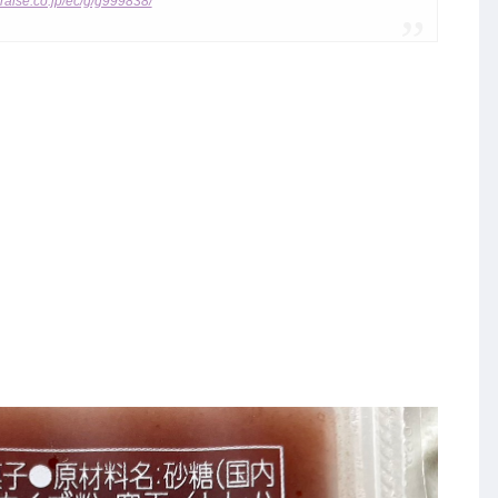
raise.co.jp/ec/g/g999838/