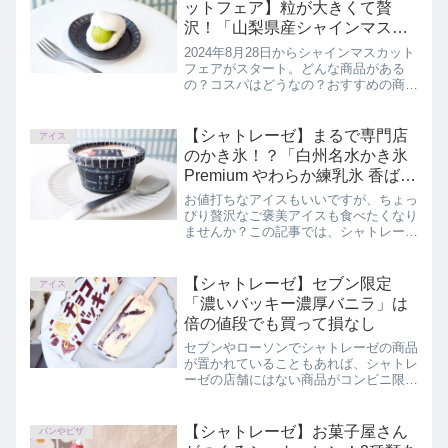
ットフェア】粒が大きくて贅
沢！「山梨県産シャインマスカ
ット大福」
2024年8月28日からシャインマスカット
フェアがスタート。どんな商品がある
の？コスパはどうなの？おすすめの商品
は？というかたへ、この記事では、シャ
トレーゼ「山梨県産シャインマスカット
大福」を正直にレビューしています。
【シャトレーゼ】まるで専門店
アイス
のかき氷！？「白州名水かき氷
Premium やわらか練乳氷 香ばし
きなこ 北海道産あずき＆黒蜜使
お値打ちなアイスもいいですが、ちょっ
用」
ぴり贅沢なご褒美アイスも食べたくなり
ませんか？この記事では、シャトレーゼ
「白州名水かき氷Premium やわらか練
乳氷 香ばしきなこ 北海道産あずき＆黒
蜜使用」を正直にレビューしています。
【シャトレーゼ】セブン限定
アイス
「濃いバッキー濃厚バニラ」は
倍の値段でも買って損なし
セブンやローソンでシャトレーゼの商品
が置かれていることもあれば、シャトレ
ーゼの店舗にはない商品がコンビニ限定
品として販売されていることがあるのを
ご存知ですか？この記事では、セブンイ
レブンで限定販売されているチョコバッ
【シャトレーゼ】お菓子屋さん
パンやピザ
キー「濃いバッキー濃厚バニラ」を紹介