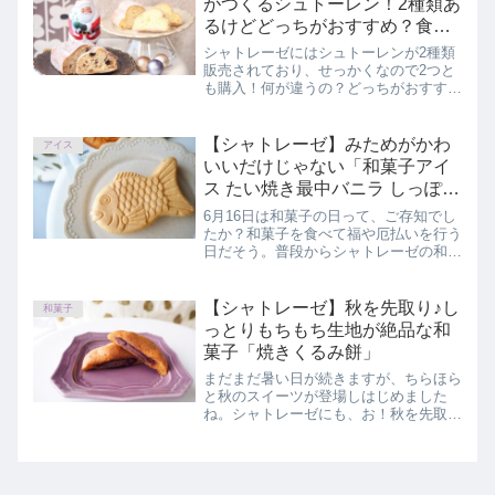
がつくるシュトーレン！2種類あ
します。
るけどどっちがおすすめ？食べ
比べレビュー
シャトレーゼにはシュトーレンが2種類
販売されており、せっかくなので2つと
も購入！何が違うの？どっちがおすす
め？「Xmas3種のフルーツ香るシュト
ーレン」「Xmasスパイス香るシュトー
レン」の味やコスパを食べ比べしながら
【シャトレーゼ】みためがかわ
アイス
レビューしていきます。
いいだけじゃない「和菓子アイ
ス たい焼き最中バニラ しっぽま
であん」
6月16日は和菓子の日って、ご存知でし
たか？和菓子を食べて福や厄払いを行う
日だそう。普段からシャトレーゼの和菓
子をいただく機会は多いのですが、今回
は和菓子の日が近いということで、大好
きな「和菓子アイス たい焼き最中バニ
【シャトレーゼ】秋を先取り♪し
和菓子
ラ しっぽまであん」を正直にレビュー
っとりもちもち生地が絶品な和
しています。
菓子「焼きくるみ餅」
まだまだ暑い日が続きますが、ちらほら
と秋のスイーツが登場しはじめました
ね。シャトレーゼにも、お！秋を先取
り？と思える和菓子を発見！この記事で
は、シャトレーゼ「焼きくるみ餅」を正
直にレビューしています。