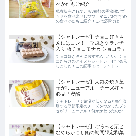
べかたもご紹介
現在販売されている3種類の季節限定ブ
ッセを食べ比べしつつ、マニアおすすめ
の食べかたもご紹介！この記事では、シ
ャトレーゼ「ラムレーズンブッセ」「瀬
戸内レモンブッセ」「ミックスベリーブ
ッセ」を正直にレビューしています。
【シャトレーゼ】チョコ好きさ
アイス
んにはコレ！「堅焼きクランチ
入り 板チョコモナカ ショコラ」
チョコ好きさんにおすすめしたい、チョ
コだらけのアイスをシャトレーゼで発見
しました！この記事では、シャトレーゼ
「堅焼きクランチ入り 板チョコモナカ
ショコラ」を正直にレビューしていま
す。
【シャトレーゼ】人気の焼き菓
洋菓子
子がリニューアル！チーズ好き
必見「豊酪」
シャトレーゼで気温が低くなると毎年登
場する季節限定のチーズをつかったブッ
セがリニューアル！何がかわったのか詳
しくご紹介します。この記事では、「豊
酪」の味やコスパを正直にレビューして
います。
【シャトレーゼ】ごろっと栗と
和菓子
なめらかこし餡の期間限定和菓