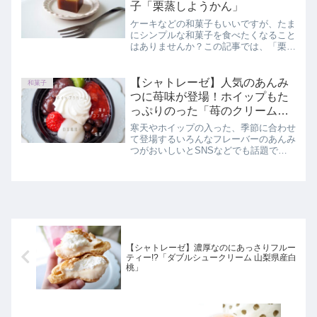
子「栗蒸しようかん」
ケーキなどの和菓子もいいですが、たま
にシンプルな和菓子を食べたくなること
はありませんか？この記事では、「栗蒸
しようかん」を実食レビューしていま
す。
【シャトレーゼ】人気のあんみ
和菓子
つに苺味が登場！ホイップもた
っぷりのった「苺のクリームあ
んみつ」
寒天やホイップの入った、季節に合わせ
て登場するいろんなフレーバーのあんみ
つがおいしいとSNSなどでも話題で
す。せっかくスイーツを買うなら食べる
前にどんな商品か知りたいと思っている
あなたへ。この記事では、シャトレーゼ
「苺のクリームあんみつ」を正直にレビ
ューしています。
【シャトレーゼ】濃厚なのにあっさりフルー
ティー!?「ダブルシュークリーム 山梨県産白
桃」