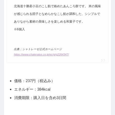
北海道十勝産小豆のこし餡で絡めたあんころ餅です。 米の風味
が感じられる団子となめらかなこし餡が調和した、シンプルで
ありながら素材の美味しさを楽しめる和菓子です。
※6個入
出典：シャトレーゼ公式ホームページ
https://www.chateraise.co.jp/ec/g/g2264347/
価格：237円（税込み）
エネルギー：384kcal
消費期限：購入日を含め3日間