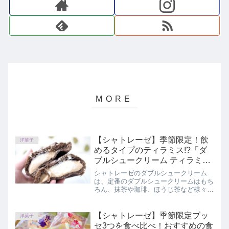
【シャトレーゼ】季節限定！飲
洋菓子
めるタイプのティラミス!?「ダ
ブルシュークリーム ティラミ
ス」
シャトレーゼのダブルシュークリーム
は、定番のダブルシュークリームはもち
ろん、抹茶や珈琲、ほうじ茶など様々な
フレーバーが登場します。今回登場した
「ダブルシュークリーム ティラミス」
もさっそくゲットしてきました！
【シャトレーゼ】季節限定ブッ
洋菓子
セ3つを食べ比べ！おすすめの食