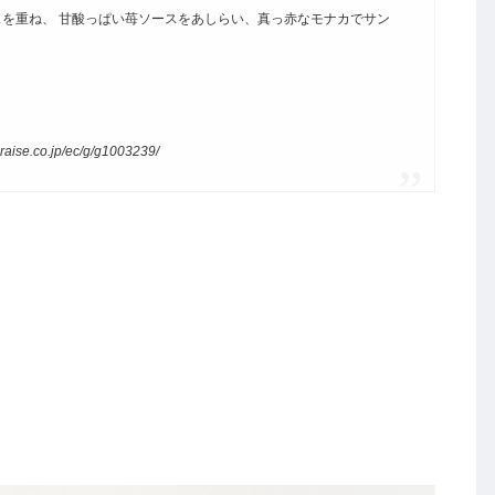
を重ね、 甘酸っぱい苺ソースをあしらい、真っ赤なモナカでサン
co.jp/ec/g/g1003239/