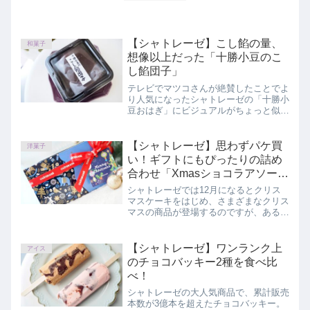
【シャトレーゼ】こし餡の量、
和菓子
想像以上だった「十勝小豆のこ
し餡団子」
テレビでマツコさんが絶賛したことでよ
り人気になったシャトレーゼの「十勝小
豆おはぎ」にビジュアルがちょっと似て
いる商品が6月28日より発売されまし
た。この記事では、シャトレーゼ「十勝
小豆のこし餡団子」を正直にレビューし
【シャトレーゼ】思わずパケ買
洋菓子
ています。
い！ギフトにもぴったりの詰め
合わせ「Xmasショコラアソー
ト」
シャトレーゼでは12月になるとクリス
マスケーキをはじめ、さまざまなクリス
マスの商品が登場するのですが、あるギ
フトのパッケージがおしゃれで、思わず
パケ買いをしてしまいました。中身も大
好きなお菓子ばかりが入っている
【シャトレーゼ】ワンランク上
アイス
「Xmasショコラアソート」をご紹介し
のチョコバッキー2種を食べ比
ます。
べ！
シャトレーゼの大人気商品で、累計販売
本数が3億本を超えたチョコバッキー。