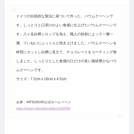
ドイツの伝統的な製法に基づいて作った、バウムクーヘンで
す。しっとりと口溶けのよい食感に仕上げたバウムクーヘンで
す。八ヶ岳白樺シロップを加え、職人の技術によって一層一
層、ていねいにふっくらと焼き上げました。バウムクーヘンを
棹型にカットし白樺に見立て、チョコレートをコーティング致
しました。しっとりとした食感の口どけの良い風味豊かなバウ
ムクーヘンです。
サイズ：7.2cm x 16cm x 4.5cm
出典：YATSUDOKI公式ホームページ
https://www.yatsudoki.jp/item/242006/