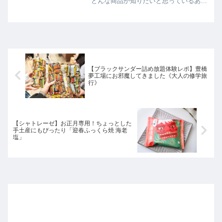
どんな商品か知りたいと思っているあな
たへ。この記事では、「DESSERTクッ
キーシューアイス ピスタチオ」を実食
レビューしています。
【ブラックサンダー詰め放題体験レポ】豊橋
夢工場にお邪魔してきました《大人の修学旅
行》
【シャトレーゼ】お正月専用！ちょっとした
手土産にもぴったり「迎春ふっくら焼 海老
塩」