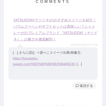
YATSUDOKI(ヤツドキ)のおすすめスイーツを紹介！
バウムクーヘンやギフトセットは美味しい？シャト
レーゼのプレミアムブランド『YATSUDOKI（ヤツド
キ）』の魅力を徹底解剖！
2025年5月30日 9:27 PM
[…] さらに読む ⇒原ぺこスイーツ出典/画像元:
https://harapeko-
sweets.com/%E3%80%90%E3%8&#8230
; […]
返信