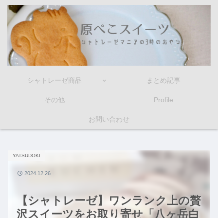
シャトレーゼ商品
まとめ記事
その他
Profile
お問い合わせ
YATSUDOKI
2024.12.26
【シャトレーゼ】ワンランク上の贅
沢スイーツをお取り寄せ「八ヶ岳白