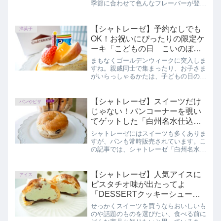
季節に合わせて色んなフレーバーが登場
します。今回は1月に登場した、ワンラ
ンク上のチョコバッキーを食べ比べしな
がらご紹介します。この記事では、シャ
【シャトレーゼ】予約なしでも
洋菓子
トレーゼ「チョコバッキー・ザ・プレミ
OK！お祝いにぴったりの限定ケ
アム あまおう苺」「大人のチョコバッ
ーキ「こどもの日 こいのぼり
キー 焦がしバターキャラメル」を正直
ミルクレープ」
にレビューしています。
まもなくゴールデンウィークに突入しま
すね。親戚同士で集まったり、お子さま
がいらっしゃるかたは、子どもの日のお
祝いなどをされるのでしょうか？一足お
先に期間限定のケーキをゲットしてきま
した。この記事では、シャトレーゼ「こ
【シャトレーゼ】スイーツだけ
パンやピザ
どもの日 こいのぼりミルクレープ」を
じゃない！パンコーナーを覗い
正直にレビューしています。
てゲットした「白州名水仕込み
テーブルロール ぶどう 4個入」
シャトレーゼにはスイーツも多くありま
すが、パンも常時販売されています。こ
の記事では、シャトレーゼ「白州名水仕
込み テーブルロール ぶどう 4個入」を
正直にレビューしています。
【シャトレーゼ】人気アイスに
アイス
ピスタチオ味が出たってよ
「DESSERTクッキーシューア
イス ピスタチオ」
せっかくスイーツを買うならおいしいも
のや話題のものを選びたい、食べる前に