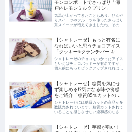
モンコンポートでさっぱり「瀬
戸内レモンミルクプリン」
気温が上がってきたこともあり、ひんや
りスイーツやフルーツを使ったさっぱり
系スイーツが増えてきましたね。その中
から、特に爽やかなレモンのひんやりス
イーツをゲットしました。この記事で
は、シャトレーゼ「瀬戸内レモンミルク
【シャトレーゼ】もっと有名に
アイス
プリン」を正直にレビューしています。
なればいいと思うチョコアイス
「クッキー&クランチバー キリ
マンジャロ珈琲」
シャトレーゼのチョコをつかったアイス
といえばチョコバッキーが有名ですが、
個人的にもっとピックアップされればい
いのに…！と思うおすすめのものがあり
ます。クッキー&クランチバーという商
品なのですが、今回キリマンジャロ珈琲
【シャトレーゼ】糖質を気にせ
糖質カット
味が登場しました。
ず楽しめる!?気になる味や食感
をご紹介「糖質85％カットのピ
ザ 4種のチーズ」
シャトレーゼには糖質カットの商品が多
数販売されています。糖質カットされて
いることを感じさせない違和感のなさか
らSNSなどで話題に。この記事では糖
質カット商品の新作、糖質85％カット
のピザ 4種のチーズを正直にレビューし
【シャトレーゼ】芋感が強い！
洋菓子
ています。