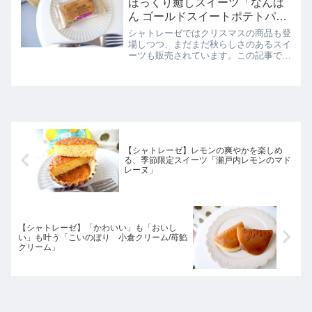
ほっくり癒しスイーツ「なんば
ん ゴールドスイートポテトパ
イ」
シャトレーゼではクリスマスの商品も登
場しつつ、まだまだ秋らしさのあるスイ
ーツも販売されています。この記事で
は、シャトレーゼ「なんばん ゴールド
スイートポテトパイ」を正直にレビュー
しています。
【シャトレーゼ】レモンの爽やかを楽しめ
る、季節限定スイーツ「瀬戸内レモンのマド
レーヌ」
【シャトレーゼ】「かわいい」も「おいし
い」も叶う「こいのぼり 小倉クリーム/苺餡
クリーム」