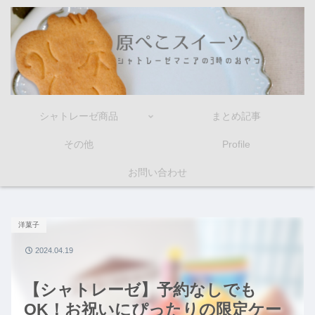
シャトレーゼ商品
まとめ記事
その他
Profile
お問い合わせ
洋菓子
2024.04.19
【シャトレーゼ】予約なしでも
OK！お祝いにぴったりの限定ケー