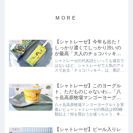
【シャトレーゼ】今年も出た！
アイス
しっかり濃くてしっかり渋いの
が最高「大人のチョコバッキー
濃い抹茶」
シャトレーゼの代名詞といっても過言で
はないほど、シャトレーゼで人気のアイ
スである「チョコバッキー」は、累計販
売本数4億本を突破中の大人気商品で
す。いろんなフレーバーが季節と共に登
場し、昨年登場した抹茶味が今年もまた
【シャトレーゼ】このヨーグル
その他スイーツ
登場しました！この記事では、シャトレ
ト、ただものじゃないわ…「八
ーゼ「大人のチョコバッキー 濃い抹
ヶ岳高原牧場マンゴーヨーグル
茶」を正直にレビューしています。
ト」
八ヶ岳高原牧場マンゴーヨーグルトを実
食レビューシャトレーゼの商品は400種
類以上！何を買おうか迷っちゃう、本当
においしいのはどれ？コスパがいいのは
どれ？おすすめが知りたいというあなた
へ。
【シャトレーゼ】ピール入りレ
洋菓子