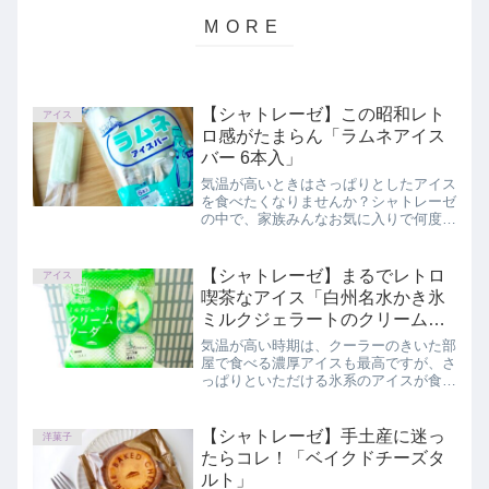
【シャトレーゼ】この昭和レト
アイス
ロ感がたまらん「ラムネアイス
バー 6本入」
気温が高いときはさっぱりとしたアイス
を食べたくなりませんか？シャトレーゼ
の中で、家族みんなお気に入りで何度も
購入しているアイスが、コスパもよくて
さっぱりといただけます。この記事で
は、「ラムネアイスバー 6本入」を正直
【シャトレーゼ】まるでレトロ
アイス
にレビューしています。
喫茶なアイス「白州名水かき氷
ミルクジェラートのクリームソ
ーダ 4個入」
気温が高い時期は、クーラーのきいた部
屋で食べる濃厚アイスも最高ですが、さ
っぱりといただける氷系のアイスが食べ
たくなりませんか？この記事では、シャ
トレーゼ「白州名水かき氷 ミルクジェ
ラートのクリームソーダ 4個入」を正直
【シャトレーゼ】手土産に迷っ
洋菓子
にレビューしています。
たらコレ！「ベイクドチーズタ
ルト」