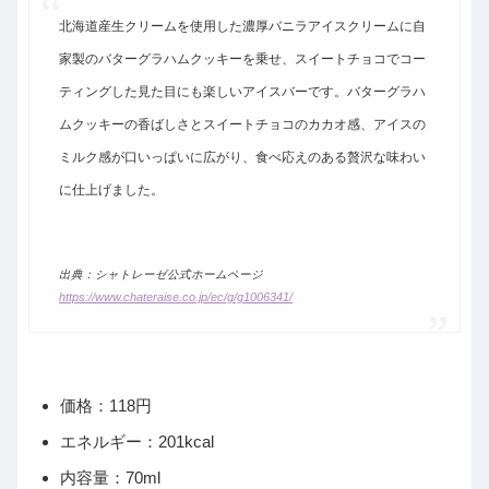
北海道産生クリームを使用した濃厚バニラアイスクリームに自
家製のバターグラハムクッキーを乗せ、スイートチョコでコー
ティングした見た目にも楽しいアイスバーです。バターグラハ
ムクッキーの香ばしさとスイートチョコのカカオ感、アイスの
ミルク感が口いっぱいに広がり、食べ応えのある贅沢な味わい
に仕上げました。
出典：シャトレーゼ公式ホームページ
https://www.chateraise.co.jp/ec/g/g1006341/
価格：118円
エネルギー：201kcal
内容量：70ml