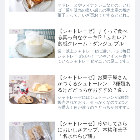
マドレーヌやフィナンシェなどの、いわ
ば「通年販売の良い感じの手土産の焼き
菓子」って、いざ買おうとするとどれに
しようか悩みませんか？特におすすめし
たい焼き菓子をご紹介します。この記事
では、シャトレーゼ「ベイクドチーズタ
【シャトレーゼ】すくって食べ
洋菓子
ルト」を正直にレビューしています。
る真っ白なケーキ!?「ふわレア
食感クレーム・ダンジュ ブルー
ベリー」
週一以上シャトレーゼに通い、ほぼ毎日
シャトレーゼのスイーツやアイスを食べ
ているシャトレーゼマニアの原こです。
インスタにてシャトレーゼの情報を4年
以上発信し続けています。最近カラフル
な海外風インテリアに憧れています。シ
【シャトレーゼ】お菓子屋さん
パンやピザ
ャトレーゼのショーケース...
がつくるシュトーレン！2種類あ
るけどどっちがおすすめ？食べ
比べレビュー
シャトレーゼにはシュトーレンが2種類
販売されており、せっかくなので2つと
も購入！何が違うの？どっちがおすす
め？「Xmas3種のフルーツ香るシュト
ーレン」「Xmasスパイス香るシュトー
レン」の味やコスパを食べ比べしながら
【シャトレーゼ】冷やしてさら
和菓子
レビューしていきます。
においしさアップ、本格和菓子
「名水わらび餅」