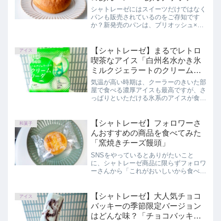
ュ」
シャトレーゼにはスイーツだけではなく
パンも販売されているのをご存知です
か？新発売のパンは、ブリオッシュ×つ
ぶあんという今までにない組み合わせ。
「あんブリオッシュ」をご紹介します。
【シャトレーゼ】まるでレトロ
アイス
喫茶なアイス「白州名水かき氷
ミルクジェラートのクリームソ
ーダ 4個入」
気温が高い時期は、クーラーのきいた部
屋で食べる濃厚アイスも最高ですが、さ
っぱりといただける氷系のアイスが食べ
たくなりませんか？この記事では、シャ
トレーゼ「白州名水かき氷 ミルクジェ
ラートのクリームソーダ 4個入」を正直
【シャトレーゼ】フォロワーさ
和菓子
にレビューしています。
んおすすめの商品を食べてみた
「窯焼きチーズ饅頭」
SNSをやっているとありがたいこと
に、シャトレーゼ商品に限らずフォロワ
ーさんから「これがおいしいから食べて
みて～！」と素敵な情報をいただけるこ
とがあります。おすすめいただいて久し
ぶりに食べたら、あれ？こんなにおいし
【シャトレーゼ】大人気チョコ
アイス
かったっけ？あれっ？ってなった窯焼き
バッキーの季節限定バージョン
チーズ饅頭をご紹介します。
はどんな味？「チョコバッキー