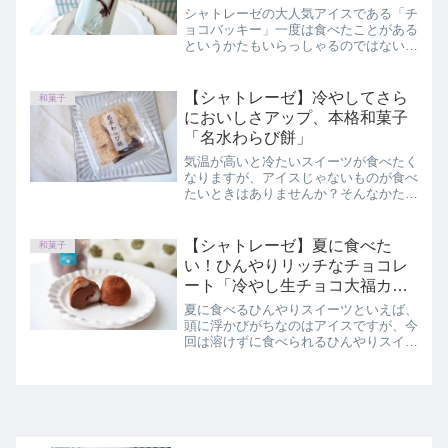
ドライミント」
シャトレーゼの大人気アイスである「チ
ョコバッキー」一度は食べたことがある
というかたもいらっしゃるのではないで
しょうか？そんなチョコバッキーから季
節限定のフレーバーが登場しています。
この記事では、シャトレーゼ「チョコバ
【シャトレーゼ】冷やしてさら
和菓子
ッキー ドライミント」を正直にレビュ
においしさアップ、本格和菓子
ーしています。
「名水わらび餅」
気温が高いと冷たいスイーツが食べたく
なりますが、アイスじゃないものが食べ
たいときはありませんか？そんなかたに
ご紹介したい、冷やして食べるとさらに
おいしい！本格派和菓子の名水わらび餅
実食レビュー
【シャトレーゼ】夏に食べた
和菓子
い！ひんやりリッチなチョコレ
ート「冷やし生チョコ大福カッ
プ入」
夏に食べるひんやりスイーツといえば、
頭に浮かびがちなのはアイスですが、今
回は溶けずに食べられるひんやりスイー
ツをゲットしてきました。この記事では
「冷やし生チョコ大福カップ入」を正直
にレビューしています。