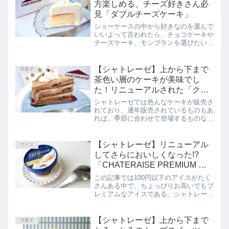
方楽しめる、チーズ好きさん必
見「ダブルチーズケーキ」
ショーケースの中から好きなのを選んで
いいよって言われたら、チョコケーキや
チーズケーキ、モンブランを選びたいか
たも多いはず。特にチーズケーキはいろ
んな種類がありショーケースの前で悩ん
でしまうのですが、シャトレーゼには一
【シャトレーゼ】上から下まで
洋菓子
気に楽しめるものがあり購入しましたの
茶色い層のケーキが美味でし
で、実食レビューしていきます。
た！リニューアルされた「クレ
ープ・オ・ショコラ」
シャトレーゼでは色んなケーキが販売さ
れており、通年販売されているものもあ
れば、季節に合わせて登場するものなど
様々です。また、販売されているケーキ
もどんどんおいしくリニューアルされて
おり、こちらの記事では11月にリニュ
【シャトレーゼ】リニューアル
アイス
ーアルされたシャトレーゼ「クレープ・
してさらにおいしくなった!?
オ・ショコラ」を正直にレビューしてい
「CHATERAISE PREMIUM マ
ます。
ダガスカルバニラ」
この記事では100円以下のアイスがたく
さんある中で、ちょっぴりお高いでもプ
レミアムなアイスである、シャトレーゼ
「CHATERAISE PREMIUM マダガスカ
ルバニラ」を正直にレビューしていま
す。
【シャトレーゼ】上から下まで
洋菓子