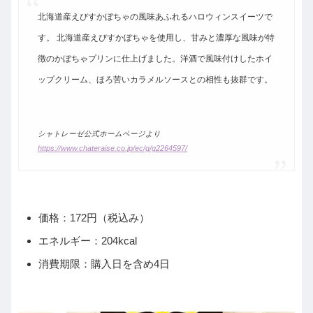
北海道産えびすかぼちゃの風味あふれるハロウィンスイーツで
す。 北海道産えびすかぼちゃを使用し、甘みと濃厚な風味が特
徴のかぼちゃプリンに仕上げました。洋酒で風味付けしたホイ
ップクリーム、ほろ苦いカラメルソースとの相性も抜群です。
シャトレーゼ公式ホームページより
https://www.chateraise.co.jp/ec/g/g2264597/
価格：172円（税込み）
エネルギー：204kcal
消費期限：購入日を含め4日