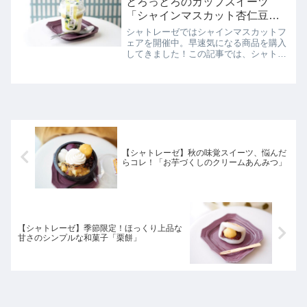
とろっとろのカップスイーツ
「シャインマスカット杏仁豆
腐」
シャトレーゼではシャインマスカットフ
ェアを開催中。早速気になる商品を購入
してきました！この記事では、シャトレ
ーゼ「シャインマスカット杏仁豆腐」を
正直にレビューしています。
【シャトレーゼ】秋の味覚スイーツ、悩んだ
らコレ！「お芋づくしのクリームあんみつ」
【シャトレーゼ】季節限定！ほっくり上品な
甘さのシンプルな和菓子「栗餅」