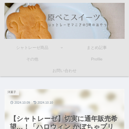
シャトレーゼ商品
まとめ記事
その他
Profile
お問い合わせ
洋菓子
2024.10.09
2024.10.10
【シャトレーゼ】切実に通年販売希
望…！「ハロウィン かぼちゃプリ