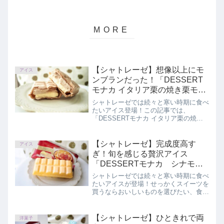
【シャトレーゼ】想像以上にモ
アイス
ンブランだった！「DESSERT
モナカ イタリア栗の焼き栗モン
ブラン」
シャトレーゼでは続々と寒い時期に食べ
たいアイス登場！この記事では、
「DESSERTモナカ イタリア栗の焼き
栗モンブラン」を正直にレビューしてい
ます。
【シャトレーゼ】完成度高す
アイス
ぎ！旬を感じる贅沢アイス
「DESSERTモナカ シナモン
香るふじりんごのタルト」
シャトレーゼでは続々と寒い時期に食べ
たいアイスが登場！せっかくスイーツを
買うならおいしいものを選びたい、食べ
る前にどんな商品か知りたいと思ってい
るあなたへ。この記事では、
「DESSERTモナカ シナモン香るふじ
【シャトレーゼ】ひときれで両
洋菓子
りんごのタルト」レビューしています。