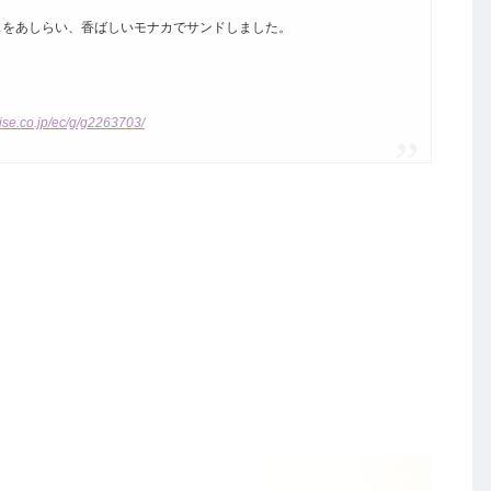
スをあしらい、香ばしいモナカでサンドしました。
ise.co.jp/ec/g/g2263703/