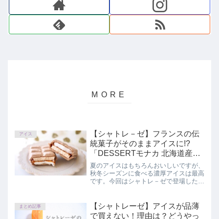
【シャトレ－ゼ】フランスの伝
アイス
統菓子がそのままアイスに!?
「DESSERTモナカ 北海道産発
酵バターとアーモンドのフロラ
夏のアイスはもちろんおいしいですが、
ンタン」
秋冬シーズンに食べる濃厚アイスは最高
です。今回はシャトレ－ゼで登場したば
かりの、濃厚なアイス「DESSERTモナ
カ 北海道産発酵バターとアーモンドの
フロランタン」の味やコスパを正直にレ
【シャトレーゼ】アイスが品薄
まとめ記事
ビューしています。
で買えない！理由は？どうやっ