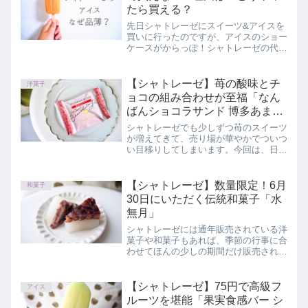
たら買える？
先日シャトレーゼにスイーツ&アイスを
買いに行ったのですが、アイスのショー
ケースがからっぽ！シャトレーゼの代表
アイスであるチョコバッキーをはじめ、
買えないほど人気の理由は？どうして品
薄なの？どうやったら買えるの？と思っ
【シャトレーゼ】苺の酸味とチ
洋菓子
ているかたへ、私なりの思いとともに解
ョコの組み合わせが至福「なん
析していきます。
ばんショコラサンド 博多あまお
う」
シャトレーゼでも少しずつ苺のスイーツ
が増えてきて、売り場が華やかでついつ
い目移りしてしまいます。今回は、日持
ちするため手土産にもおすすめの苺スイ
ーツを買ってきました♪この記事では、
シャトレーゼ「なんばんショコラサンド
【シャトレーゼ】数量限定！6月
和菓子
博多あまおう」を正直にレビューしてい
30日にいただく伝統和菓子「水
ます。
無月」
シャトレーゼには通年販売されている洋
菓子や和菓子もあれば、季節の行事に合
わせてほんの少しの期間だけ販売される
ものも。今回は6月30日に食べる伝統和
菓子である「水無月」を発見！味や価格
を詳しくご紹介します。
【シャトレーゼ】75円で高級フ
アイス
ルーツを堪能「果実食感バー シ