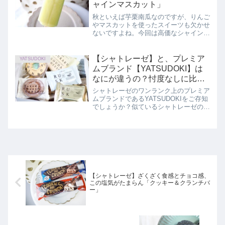
ャインマスカット」
秋といえば芋栗南瓜なのですが、りんご
やマスカットを使ったスイーツも欠かせ
ないですよね。今回は高価なシャインマ
スカットを使用したアイスを購入しまし
た。この記事では、シャトレーゼ「果実
食感バー シャインマスカット」を正直
【シャトレーゼ】と、プレミア
YATSUDOKI
にレビューしています。
ムブランド【YATSUDOKI】は
なにが違うの？忖度なしに比較
してみた
シャトレーゼのワンランク上のプレミア
ムブランドであるYATSUDOKIをご存知
でしょうか？似ているシャトレーゼのス
イーツと何が違うのか食べ比べをしてみ
ました。
【シャトレーゼ】ざくざく食感とチョコ感、
この塩気がたまらん「クッキー＆クランチバ
ー」