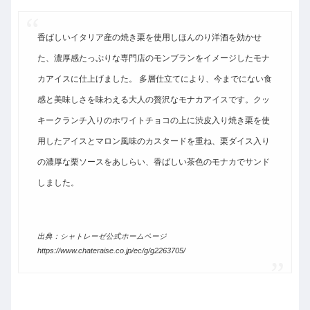
香ばしいイタリア産の焼き栗を使用しほんのり洋酒を効かせ
た、濃厚感たっぷりな専門店のモンブランをイメージしたモナ
カアイスに仕上げました。 多層仕立てにより、今までにない食
感と美味しさを味わえる大人の贅沢なモナカアイスです。クッ
キークランチ入りのホワイトチョコの上に渋皮入り焼き栗を使
用したアイスとマロン風味のカスタードを重ね、栗ダイス入り
の濃厚な栗ソースをあしらい、香ばしい茶色のモナカでサンド
しました。
出典：シャトレーゼ公式ホームページ
https://www.chateraise.co.jp/ec/g/g2263705/