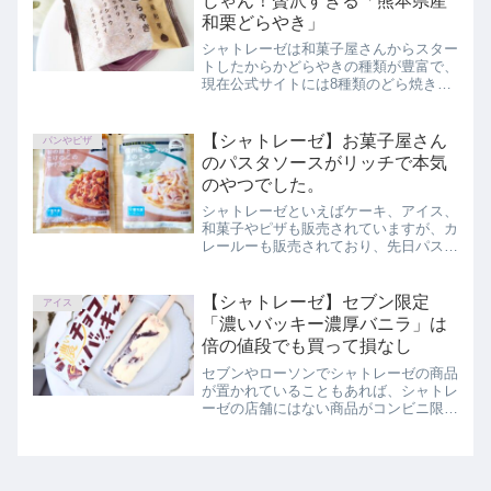
じゃん！贅沢すぎる「熊本県産
和栗どらやき」
シャトレーゼは和菓子屋さんからスター
トしたからかどらやきの種類が豊富で、
現在公式サイトには8種類のどら焼き
が。1つ150円くらいのものが多いので
すが、ずば抜けて高価などらやきを購
入！この記事では、シャトレーゼ「熊本
【シャトレーゼ】お菓子屋さん
パンやピザ
県産和栗どらやき」を正直にレビューし
のパスタソースがリッチで本気
ています。
のやつでした。
シャトレーゼといえばケーキ、アイス、
和菓子やピザも販売されていますが、カ
レールーも販売されており、先日パスタ
ソースも登場しました！この記事では、
シャトレーゼの「パスタソース 科の豚
とたけのこのトマトカレーソース」「パ
【シャトレーゼ】セブン限定
アイス
スタソース 信州産ベーコンときのこの
「濃いバッキー濃厚バニラ」は
クリームソース」を実食レビューしてい
倍の値段でも買って損なし
ます。
セブンやローソンでシャトレーゼの商品
が置かれていることもあれば、シャトレ
ーゼの店舗にはない商品がコンビニ限定
品として販売されていることがあるのを
ご存知ですか？この記事では、セブンイ
レブンで限定販売されているチョコバッ
キー「濃いバッキー濃厚バニラ」を紹介