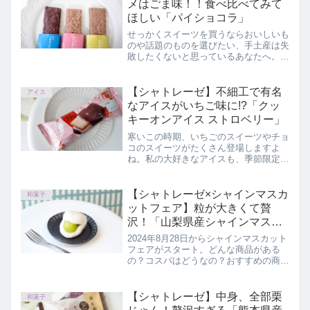
メはごま味！！食べ比べてみて
ほしい「パイショコラ」
せっかくスイーツを買うならおいしいも
のや話題のものを選びたい、手土産は失
敗したくないと思っているあなたへ。冬
の手土産にぴったりの、シャトレーゼ
「パイショコラ」を実食レビューしてい
ます。
【シャトレーゼ】不細工で有名
アイス
なアイスがいちご味に!?「クッ
キーオンアイス ストロベリー」
寒いこの時期、いちごのスイーツやチョ
コのスイーツがたくさん登場しますよ
ね。私の大好きなアイスも、季節限定で
いちごのフレーバーが！この記事では、
シャトレーゼ「クッキーオンアイス ス
トロベリー」を正直にレビューしていま
【シャトレーゼ×シャインマスカ
和菓子
す。
ットフェア】粒が大きくて贅
沢！「山梨県産シャインマスカ
ット大福」
2024年8月28日からシャインマスカット
フェアがスタート。どんな商品がある
の？コスパはどうなの？おすすめの商品
は？というかたへ、この記事では、シャ
トレーゼ「山梨県産シャインマスカット
大福」を正直にレビューしています。
【シャトレーゼ】中身、全部栗
和菓子