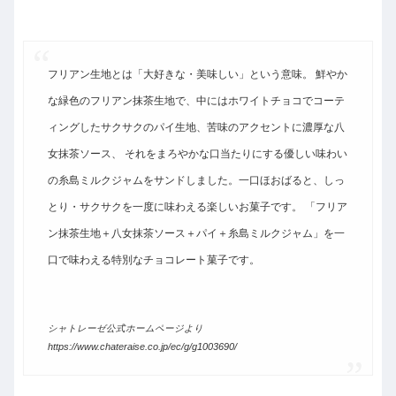
フリアン生地とは「大好きな・美味しい」という意味。 鮮やか
な緑色のフリアン抹茶生地で、中にはホワイトチョコでコーテ
ィングしたサクサクのパイ生地、苦味のアクセントに濃厚な八
女抹茶ソース、 それをまろやかな口当たりにする優しい味わい
の糸島ミルクジャムをサンドしました。一口ほおばると、しっ
とり・サクサクを一度に味わえる楽しいお菓子です。 「フリア
ン抹茶生地＋八女抹茶ソース＋パイ＋糸島ミルクジャム」を一
口で味わえる特別なチョコレート菓子です。
シャトレーゼ公式ホームページより
https://www.chateraise.co.jp/ec/g/g1003690/