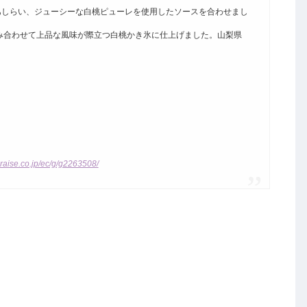
あしらい、ジューシーな白桃ピューレを使用したソースを合わせまし
み合わせて上品な風味が際立つ白桃かき氷に仕上げました。山梨県
raise.co.jp/ec/g/g2263508/