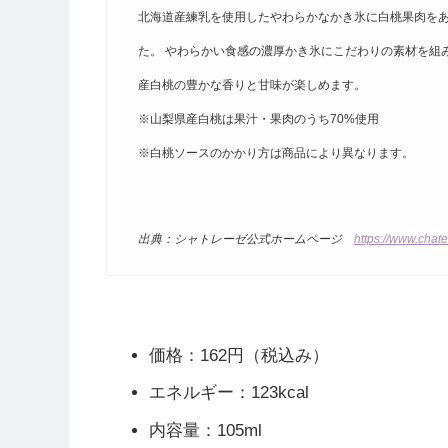
北海道産練乳を使用したやわらかなかき氷に白桃果肉を
た。 やわらかい食感の濃厚かき氷にこだわりの素材を組
産白桃の豊かな香りと甘味が楽しめます。
※山梨県産白桃は果汁・果肉のうち70%使用
※白桃ソースのかかり方は商品により異なります。
出典：シャトレーゼ公式ホームページ
https://www.chate
価格：162円（税込み）
エネルギー：123kcal
内容量：105ml