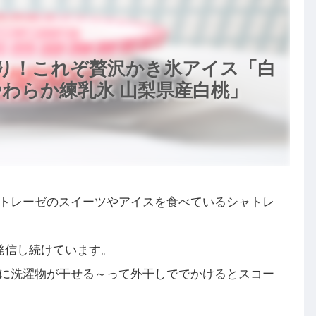
り！これぞ贅沢かき氷アイス「白
 やわらか練乳氷 山梨県産白桃」
トレーゼのスイーツやアイスを食べているシャトレ
発信し続けています。
に洗濯物が干せる～って外干しででかけるとスコー