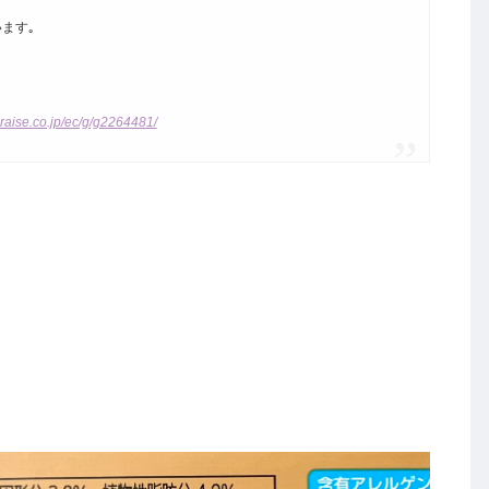
ます｡
raise.co.jp/ec/g/g2264481/