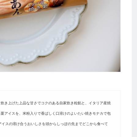
て炊き上げた上品な甘さでコクのある自家炊き粒餡と、イタリア産焼
る栗アイスを、米粉入りで香ばしく口溶けのよいたい焼きモナカで包
アイスの溶け合うおいしさを頭からしっぽの先までどこから食べて