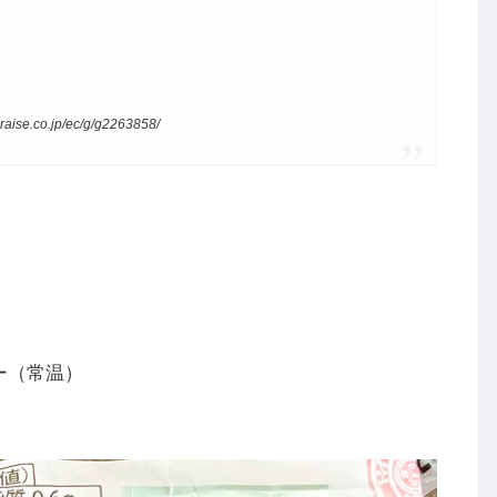
co.jp/ec/g/g2263858/
ー（常温）