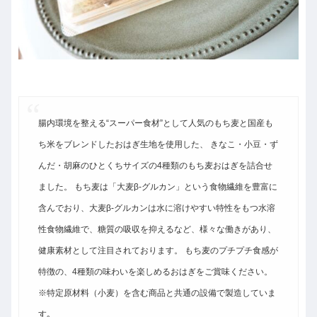
腸内環境を整える“スーパー食材”として人気のもち麦と国産も
ち米をブレンドしたおはぎ生地を使用した、 きなこ・小豆・ず
んだ・胡麻のひとくちサイズの4種類のもち麦おはぎを詰合せ
ました。 もち麦は「大麦β-グルカン」という食物繊維を豊富に
含んでおり、大麦β-グルカンは水に溶けやすい特性をもつ水溶
性食物繊維で、糖質の吸収を抑えるなど、様々な働きがあり、
健康素材として注目されております。 もち麦のプチプチ食感が
特徴の、4種類の味わいを楽しめるおはぎをご賞味ください。
※特定原材料（小麦）を含む商品と共通の設備で製造していま
す｡