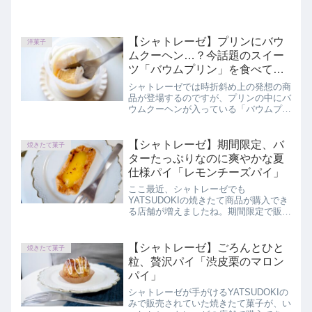
【シャトレーゼ】プリンにバウ
洋菓子
ムクーヘン…？今話題のスイー
ツ「バウムプリン」を食べてみ
た
シャトレーゼでは時折斜め上の発想の商
品が登場するのですが、プリンの中にバ
ウムクーヘンが入っている「バウムプリ
ン」が発売されました。気になりすぎて
早速購入。味やコスパを正直にレビュー
しています。
【シャトレーゼ】期間限定、バ
焼きたて菓子
ターたっぷりなのに爽やかな夏
仕様パイ「レモンチーズパイ」
ここ最近、シャトレーゼでも
YATSUDOKIの焼きたて商品が購入でき
る店舗が増えましたね。期間限定で販売
されている焼きたてレモンチーズパイを
実食レビュー。
【シャトレーゼ】ごろんとひと
焼きたて菓子
粒、贅沢パイ「渋皮栗のマロン
パイ」
シャトレーゼが手がけるYATSUDOKIの
みで販売されていた焼きたて菓子が、い