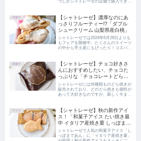
つしかシャトレーゼの店舗で購入できる
ようになりました。この記事では、焼き
たて菓子「渋皮栗のマロンパイ」を実食
レビューしています。
【シャトレーゼ】濃厚なのにあ
洋菓子
っさりフルーティー!?「ダブル
シュークリーム 山梨県産白桃」
シャトレーゼでは2024年6月28日よりも
もフェアを開催中。たくさんのスイーツ
の中から手土産にもぴったり！コスパの
よいと思った「ダブルシュークリーム
山梨県産白桃」を正直にレビューしてい
ます。
【シャトレーゼ】チョコ好きさ
和菓子
んにおすすめしたい、チョコた
っぷりな「チョコレートどらや
き」
シャトレーゼには何種類ものどら焼きが
販売されており、どのどら焼きも個性が
あって大好きなのですが、新しく今まで
になかったどら焼きが登場しましたので
ご紹介します。この記事では、シャトレ
ーゼ「チョコレートどらやき」を正直に
【シャトレーゼ】秋の新作アイ
アイス
レビューしています。
ス！「和菓子アイス たい焼き最
中 イタリア産焼き栗 しっぽまで
あん 」
シャトレーゼで人気の和菓子アイス「し
っぽまであん」に「イタリア産焼き栗」
が登場！秋の新作アイスをさっそくご紹