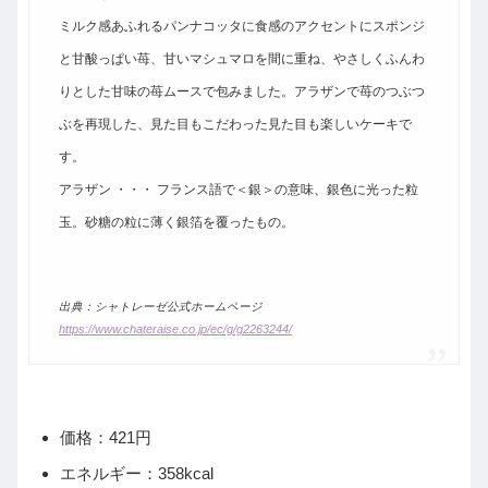
ミルク感あふれるパンナコッタに食感のアクセントにスポンジ
と甘酸っぱい苺、甘いマシュマロを間に重ね、やさしくふんわ
りとした甘味の苺ムースで包みました。アラザンで苺のつぶつ
ぶを再現した、見た目もこだわった見た目も楽しいケーキで
す。
アラザン ・・・ フランス語で＜銀＞の意味、銀色に光った粒
玉。砂糖の粒に薄く銀箔を覆ったもの。
出典：シャトレーゼ公式ホームページ
https://www.chateraise.co.jp/ec/g/g2263244/
価格：421円
エネルギー：358kcal