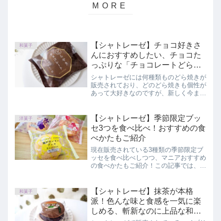
【シャトレーゼ】チョコ好きさ
和菓子
んにおすすめしたい、チョコた
っぷりな「チョコレートどらや
き」
シャトレーゼには何種類ものどら焼きが
販売されており、どのどら焼きも個性が
あって大好きなのですが、新しく今まで
になかったどら焼きが登場しましたので
ご紹介します。この記事では、シャトレ
ーゼ「チョコレートどらやき」を正直に
【シャトレーゼ】季節限定ブッ
洋菓子
レビューしています。
セ3つを食べ比べ！おすすめの食
べかたもご紹介
現在販売されている3種類の季節限定ブ
ッセを食べ比べしつつ、マニアおすすめ
の食べかたもご紹介！この記事では、シ
ャトレーゼ「ラムレーズンブッセ」「瀬
戸内レモンブッセ」「ミックスベリーブ
ッセ」を正直にレビューしています。
【シャトレーゼ】抹茶が本格
和菓子
派！色んな味と食感を一気に楽
しめる、斬新なのに上品な和菓
子「もなどら 抹茶」