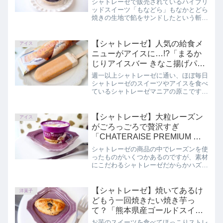
シャトレーゼで販売されているハイブリ
ッドスイーツ「もなどら」もなかとどら
焼きの生地で餡をサンドしたという斬新
な和菓子で発売当初に話題になっていた
のですが、そんなもなどらに抹茶味が登
場しました。この記事で「もなどら 抹
【シャトレーゼ】人気の給食メ
アイス
茶」を正直にレビューしています。
ニューがアイスに…!?「まるか
じりアイスバー きなこ揚げパン
風」
週一以上シャトレーゼに通い、ほぼ毎日
シャトレーゼのスイーツやアイスを食べ
ているシャトレーゼマニアの原こです。
インスタにてシャトレーゼの情報を5年
以上発信し続けています。まもなく我が
家の1歳児が2歳にレベルアップしま
【シャトレーゼ】大粒レーズン
アイス
す。（現在お熱）シャトレー...
がごろっごろで贅沢すぎ
「CHATERAISE PREMIUM 北
海道発酵バター＆ラムレーズ
シャトレーゼの商品の中でレーズンを使
ン」
ったものがいくつかあるのですが、素材
にこだわるシャトレーゼだからかハズレ
がなくてどれもおいしい。今回はリニュ
ーアルしてさらにおいしくなった、レー
ズンを使用した贅沢アイス
【シャトレーゼ】焼いてあるけ
洋菓子
「CHATERAISE PREMIUM 北海道発酵
どもう一回焼きたい焼き芋っ
バター＆ラムレーズン」を正直にレビュ
て？「熊本県産ゴールドスイー
ーしています。
ト 焼き芋パイ」
お芋のスイーツを食べてほっこりストレ