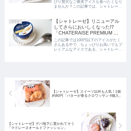
用」
ぴり贅沢なご褒美アイスも食べたくなり
ませんか？この記事では、シャトレーゼ
「白州名水かき氷Premium やわらか練
乳氷 香ばしきなこ 北海道産あずき＆黒
蜜使用」を正直にレビューしています。
【シャトレーゼ】リニューアル
アイス
してさらにおいしくなった!?
「CHATERAISE PREMIUM マ
ダガスカルバニラ」
この記事では100円以下のアイスがたく
さんある中で、ちょっぴりお高いでもプ
レミアムなアイスである、シャトレーゼ
「CHATERAISE PREMIUM マダガスカ
ルバニラ」を正直にレビューしていま
す。
【シャトレーゼ】スイーツ以外も人気！1個
約80円「バターが香るクロワッサン 4個入」
【シャトレーゼ】デパ地下に置かれてそう
「マドレーヌオールドファッション」