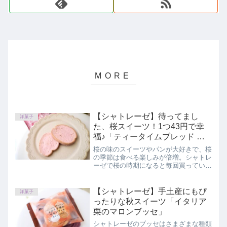
【シャトレーゼ】待ってまし
洋菓子
た、桜スイーツ！1つ43円で幸
福♪「ティータイムブレッド 春
のさくらチョコラスク」
桜の味のスイーツやパンが大好きで、桜
の季節は食べる楽しみが倍増。シャトレ
ーゼで桜の時期になると毎回買っている
スイーツを購入してきました。この記事
では、シャトレーゼ「ティータイムブレ
ッド 春のさくらチョコラスク」を正直
【シャトレーゼ】手土産にもぴ
洋菓子
にレビューしています。
ったりな秋スイーツ「イタリア
栗のマロンブッセ」
シャトレーゼのブッセはさまざまな種類