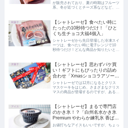
が販売されており、夏の時期はフルーツ
系、冬が近づくとチーズ系などなど、季
節によって少しずつ変化していきます。
今回は11月に登場した「イタリア栗の
マロンブッセ」をご紹介します。
【シャトレーゼ】食べたい時に
和菓子
たったの10秒待つだけ！「ひと
くち生チョコ大福4個入」
シャトレーゼから先日登場した冷凍スイ
ーツは、食べたい時に電子レンジで10
秒待つだけ！どんな商品か知りたいと思
っているあなたへ。この記事では、シャ
トレーゼ「ひとくち生チョコ大福4個
入」を正直にレビューしています。
【シャトレーゼ】思わずパケ買
洋菓子
い！ギフトにもぴったりの詰め
合わせ「Xmasショコラアソー
ト」
シャトレーゼでは12月になるとクリス
マスケーキをはじめ、さまざまなクリス
マスの商品が登場するのですが、あるギ
フトのパッケージがおしゃれで、思わず
パケ買いをしてしまいました。中身も大
好きなお菓子ばかりが入っている
【シャトレーゼ】まるで専門店
アイス
「Xmasショコラアソート」をご紹介し
のかき氷！？「白州名水かき氷
ます。
Premium やわらか練乳氷 香ばし
きなこ 北海道産あずき＆黒蜜使
お値打ちなアイスもいいですが、ちょっ